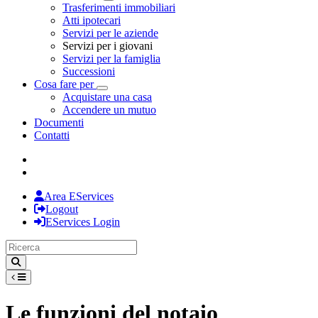
Toggle Dropdown
Trasferimenti immobiliari
Atti ipotecari
Servizi per le aziende
Servizi per i giovani
Servizi per la famiglia
Successioni
Cosa fare per
Toggle Dropdown
Acquistare una casa
Accendere un mutuo
Documenti
Contatti
Area EServices
Logout
EServices Login
Le funzioni del notaio