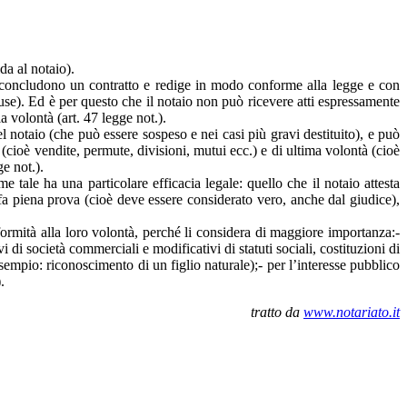
da al notaio).
che concludono un contratto e redige in modo conforme alla legge e con
cause). Ed è per questo che il notaio non può ricevere atti espressamente
la volontà (art. 47 legge not.).
el notaio (che può essere sospeso e nei casi più gravi destituito), e può
ivi (cioè vendite, permute, divisioni, mutui ecc.) e di ultima volontà (cioè
ge not.).
e tale ha una particolare efficacia legale: quello che il notaio attesta
) fa piena prova (cioè deve essere considerato vero, anche dal giudice),
onformità alla loro volontà, perché li considera di maggiore importanza:-
i di società commerciali e modificativi di statuti sociali, costituzioni di
esempio: riconoscimento di un figlio naturale);- per l’interesse pubblico
.
tratto da
www.notariato.it