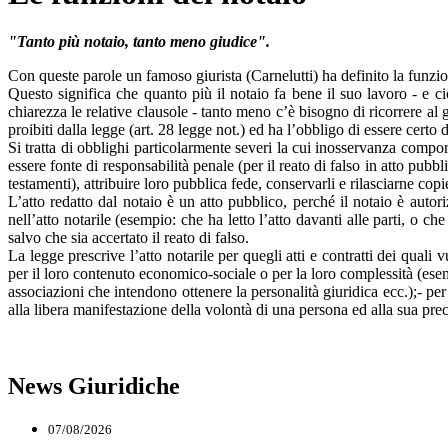
"Tanto più notaio, tanto meno giudice".
Con queste parole un famoso giurista (Carnelutti) ha definito la funzione
Questo significa che quanto più il notaio fa bene il suo lavoro - e c
chiarezza le relative clausole - tanto meno c’è bisogno di ricorrere al 
proibiti dalla legge (art. 28 legge not.) ed ha l’obbligo di essere certo 
Si tratta di obblighi particolarmente severi la cui inosservanza comport
essere fonte di responsabilità penale (per il reato di falso in atto pubbli
testamenti), attribuire loro pubblica fede, conservarli e rilasciarne copie, 
L’atto redatto dal notaio è un atto pubblico, perché il notaio è autori
nell’atto notarile (esempio: che ha letto l’atto davanti alle parti, o 
salvo che sia accertato il reato di falso.
La legge prescrive l’atto notarile per quegli atti e contratti dei quali
per il loro contenuto economico-sociale o per la loro complessità (esempio
associazioni che intendono ottenere la personalità giuridica ecc.);- per
alla libera manifestazione della volontà di una persona ed alla sua pr
News Giuridiche
07/08/2026