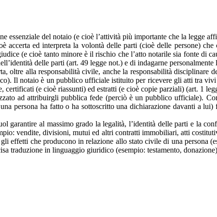
 essenziale del notaio (e cioè l’attività più importante che la legge affi
ioè accerta ed interpreta la volontà delle parti (cioè delle persone) 
giudice (e cioè tanto minore è il rischio che l’atto notarile sia fonte di 
dell’identità delle parti (art. 49 legge not.) e di indagarne personalmente 
a, oltre alla responsabilità civile, anche la responsabilità disciplinare d
co). Il notaio è un pubblico ufficiale istituito per ricevere gli atti tra v
certificati (e cioè riassunti) ed estratti (e cioè copie parziali) (art. 1 leg
zzato ad attribuirgli pubblica fede (perciò è un pubblico ufficiale). Com
che una persona ha fatto o ha sottoscritto una dichiarazione davanti a lui
 vuol garantire al massimo grado la legalità, l’identità delle parti e la c
: vendite, divisioni, mutui ed altri contratti immobiliari, atti costitutiv
 gli effetti che producono in relazione allo stato civile di una persona (
ecisa traduzione in linguaggio giuridico (esempio: testamento, donazione)