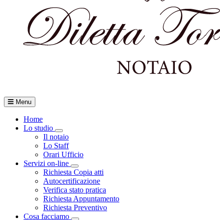
Menu
Home
Lo studio
Toggle Dropdown
Il notaio
Lo Staff
Orari Ufficio
Servizi on-line
Toggle Dropdown
Richiesta Copia atti
Autocertificazione
Verifica stato pratica
Richiesta Appuntamento
Richiesta Preventivo
Cosa facciamo