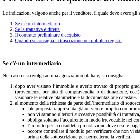
Le indicazioni valgono anche per il venditore, il quale deve avere gli s
Se c'è un intermediario
Se la trattativa è diretta
Il contratto preliminare d'acquisto
Quando si consiglia la trascrizione nei pubblici registri
Se c'è un intermediario
Nel caso ci si rivolga ad una agenzia immobiliare, si consiglia:
dopo aver visitato l’immobile e averlo trovato di proprio grad
(provenienza per atto di compravendita o di donazione, ecc.), c
visionare le relative planimetrie e la documentazione catastale.
al momento della richiesta da parte dell’intermediario di sottosc
tale proposta rappresenta già un vero e proprio compromes
non vi saranno ulteriori successive possibilità di trattativ
obbliga soltanto l’acquirente in modo irrevocabile nei conf
l’importo per la cosiddetta prenotazione deve essere pagat
occorre controllare il modulo per verificare che non vi s
prima della sottoscrizione per permetterne la verifica.