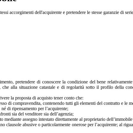
tessi accorgimenti dell'acquirente e pretendere le stesse garanzie di serie
imento, pretendere di conoscere la condizione del bene relativamente s
he alla situazione catastale e di regolarità sotto il profilo della co
rivere la proposta di acquisto tener conto che:
so di compravendita, contenendo tutti gli elementi del contratto e le 
a, né di ripensamento per l’acquirente;
ronti sia del venditore sia dell’agenzia;
o mediante assegno intestato direttamente al proprietario dell’immobile 
iano clausole abusive o particolarmente onerose per l’acquirente; al rigu