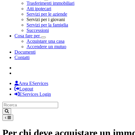
Toggle Dropdown
Trasferimenti immobiliari
Atti ipotecari
Servizi per le aziende
Servizi per i giovani
Servizi per la famiglia
Successioni
Cosa fare per
Toggle Dropdown
Acquistare una casa
Accendere un mutuo
Documenti
Contatti
Area EServices
Logout
EServices Login
Per chi deve acquistare un immo