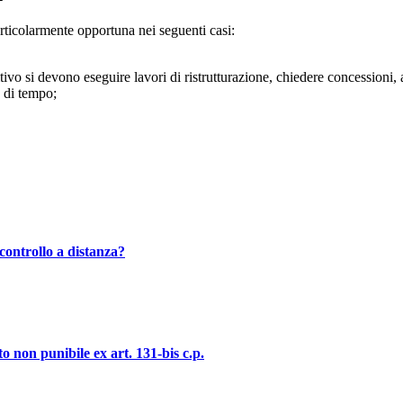
rticolarmente opportuna nei seguenti casi:
itivo si devono eseguire lavori di ristrutturazione, chiedere concessioni,
o di tempo;
controllo a distanza?
o non punibile ex art. 131-bis c.p.