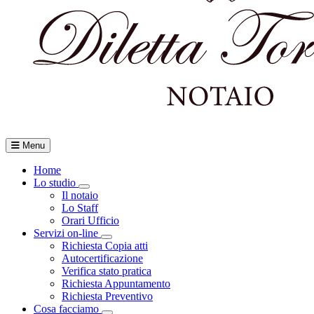
Menu
Home
Lo studio
Toggle Dropdown
Il notaio
Lo Staff
Orari Ufficio
Servizi on-line
Toggle Dropdown
Richiesta Copia atti
Autocertificazione
Verifica stato pratica
Richiesta Appuntamento
Richiesta Preventivo
Cosa facciamo