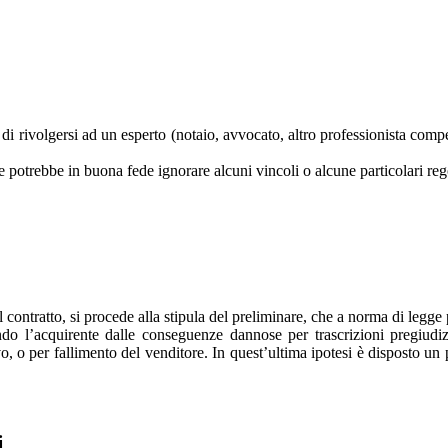
lia di rivolgersi ad un esperto (notaio, avvocato, altro professionista c
le potrebbe in buona fede ignorare alcuni vincoli o alcune particolari re
l contratto, si procede alla stipula del preliminare, che a norma di legge
ndo l’acquirente dalle conseguenze dannose per trascrizioni pregiudizi
vo, o per fallimento del venditore. In quest’ultima ipotesi è disposto un p
i